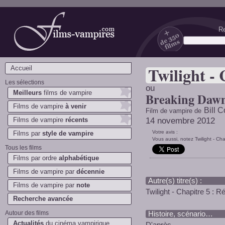
Re
Films-vampires.com
Twilight - 
Accueil
Les sélections
ou
Meilleurs
films de vampire
Breaking Dawn 
Films de vampire
à venir
Bill 
Film de vampire de
Films de vampire
récents
14 novembre 2012
Votre avis :
Films par
style de vampire
Vous aussi, notez Twilight - Chap
Tous les films
Films par ordre
alphabétique
Films de vampire par
décennie
Autre(s) titre(s) :
Films de vampire par
note
Twilight - Chapitre 5 : Ré
Recherche avancée
Autour des films
Histoire, scénario…
Actualités
du cinéma vampirique
D'après