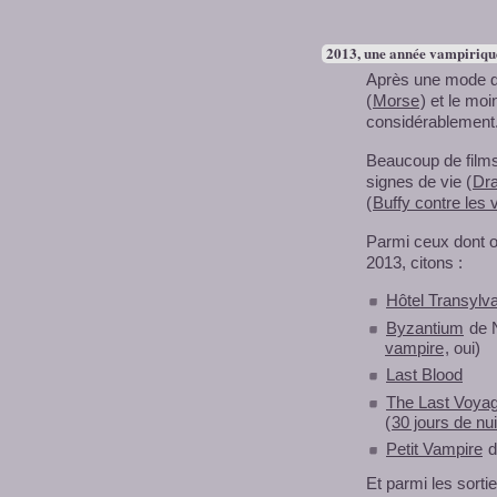
2013, une année vampiriqu
Après une mode du
(
Morse
) et le moi
considérablement
Beaucoup de film
signes de vie (
Dra
(
Buffy contre les
Parmi ceux dont o
2013, citons :
Hôtel Transylv
Byzantium
de N
vampire
, oui)
Last Blood
The Last Voya
(
30 jours de nui
Petit Vampire
d
Et parmi les sorti