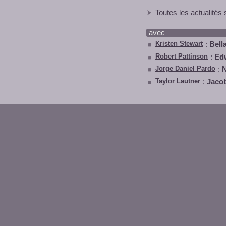
Toutes les actualités 
avec
Kristen Stewart
:
Bell
Robert Pattinson
:
Ed
Jorge Daniel Pardo
:
Taylor Lautner
:
Jaco