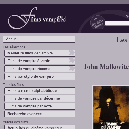
Re
Films-vampires.com
Les
Accueil
Les sélections
Meilleurs
films de vampire
Films de vampire
à venir
John Malkovitch
Films de vampire
récents
Films par
style de vampire
Tous les films
Films par ordre
alphabétique
Films de vampire par
décennie
Films de vampire par
note
Recherche avancée
Autour des films
Actualités
du cinéma vampirique