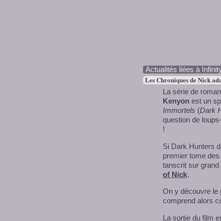
Actualités liées à Infini
Les Chroniques de Nick ada
La série de roma
Kenyon
est un sp
Immortels
(
Dark 
question de loups
!
Si Dark Hunters dev
premier tome des
tanscrit sur grand
of Nick
.
On y découvre le 
comprend alors co
La sortie du film e