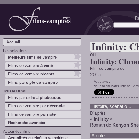
Re
Films-vampires.com
Infinity: C
Accueil
Les sélections
ou
Meilleurs
films de vampire
Infinity: Chron
Films de vampire
à venir
Film de vampire de
Films de vampire
récents
2015
Votre avis :
Films par
style de vampire
Vous aussi, notez Infinity: Chron
Tous les films
Films par ordre
alphabétique
Films de vampire par
décennie
Histoire, scénario…
D'après
Films de vampire par
note
«
Infinity
»
Recherche avancée
Roman de
Kenyon Sher
Autour des films
À noter
Actualités
du cinéma vampirique