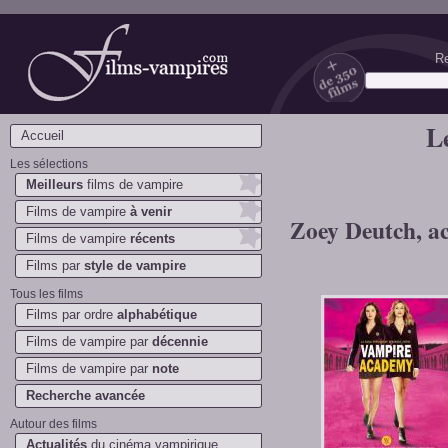
Re
Films-vampires.com
L
Accueil
Les sélections
Meilleurs
films de vampire
Films de vampire
à venir
Zoey Deutch, ac
Films de vampire
récents
Films par
style de vampire
Tous les films
Films par ordre
alphabétique
Films de vampire par
décennie
Films de vampire par
note
Recherche avancée
Autour des films
Actualités
du cinéma vampirique