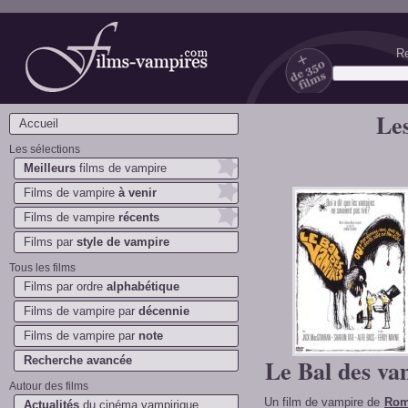
Re
Films-vampires.com
Les
Accueil
Les sélections
Meilleurs
films de vampire
Films de vampire
à venir
Films de vampire
récents
Films par
style de vampire
Tous les films
Films par ordre
alphabétique
Films de vampire par
décennie
Films de vampire par
note
Recherche avancée
Le Bal des va
Autour des films
Un film de vampire de
Rom
Actualités
du cinéma vampirique