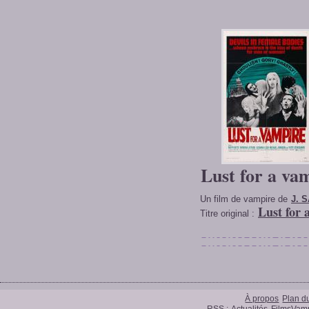
Lust for a va
Un film de vampire de
J. 
Lust for 
Titre original :
À propos
Plan du
RSS :
Actualités
FilmsVamp