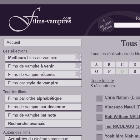
Re
Films-vampires.com
Tous 
Accueil
Les sélections
Tous les réalisateurs de fi
Meilleurs
films de vampire
A
B
C
D
Films de vampire
à venir
O
P
Q
R
Films de vampire
récents
Toute la liste
Films par
style de vampire
8 réalisateurs :
Tous les films
Chris Nahon
(
Bloo
Films par ordre
alphabétique
Films de vampire par
décennie
Vincenzo Natali
(
P
Films de vampire par
note
Rob William NEIL
Recherche avancée
Ted NICOLAOU
(
J
Autour des films
Yoshihiro Nishim
Actualités
du cinéma vampirique