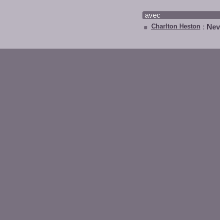
avec
Charlton Heston
:
Nevi