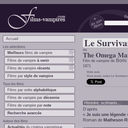
Re
Films-vampires.com
Le Surviva
Accueil
Les sélections
ou
The Omega Ma
Meilleurs
films de vampire
Boris
Films de vampire
à venir
Film de vampire de
1971
Films de vampire
récents
Votre avis :
Films par
style de vampire
Vous aussi, notez Le Survivant ;
Tous les films
Films par ordre
alphabétique
Films de vampire par
décennie
Histoire, scénario…
Films de vampire par
note
D'après
Recherche avancée
«
Je suis une légende
Roman de
Matheson R
Autour des films
Actualités
du cinéma vampirique