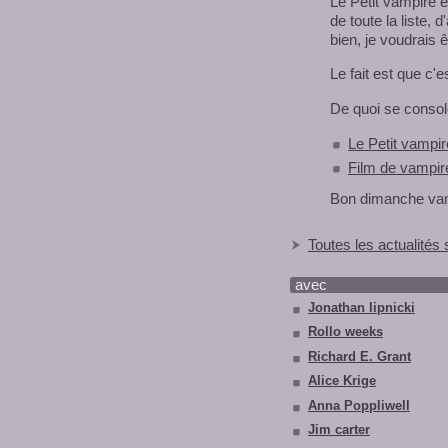
Le Petit vampire e
de toute la liste, d
bien, je voudrais 
Le fait est que c'e
De quoi se console
Le Petit vampi
Film de vampir
Bon dimanche vamp
Toutes les actualités 
avec
Jonathan lipnicki
Rollo weeks
Richard E. Grant
Alice Krige
Anna Poppliwell
Jim carter