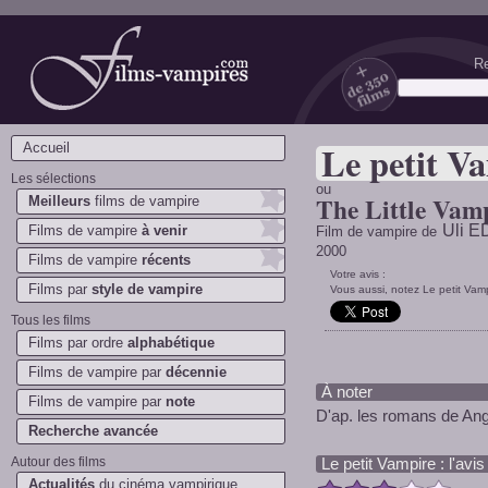
Re
Films-vampires.com
Le petit V
Accueil
Les sélections
ou
The Little Vam
Meilleurs
films de vampire
Uli E
Films de vampire
à venir
Film de vampire de
2000
Films de vampire
récents
Votre avis :
Films par
style de vampire
Vous aussi, notez Le petit Vampi
Tous les films
Films par ordre
alphabétique
Films de vampire par
décennie
À noter
Films de vampire par
note
D'ap. les romans de A
Recherche avancée
Autour des films
Le petit Vampire : l'av
Actualités
du cinéma vampirique
*
*
*
*
*