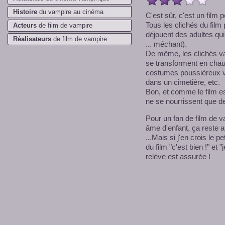
*
Histoire
du vampire au cinéma
C'est sûr, c'est un film p
Tous les clichés du film
Acteurs
de film de vampire
déjouent des adultes qu
Réalisateurs
de film de vampire
... méchant).
De même, les clichés vam
se transforment en chauv
costumes poussièreux vi
dans un cimetière, etc.
Bon, et comme le film e
ne se nourrissent que de
Pour un fan de film de v
âme d'enfant, ça reste a
...Mais si j'en crois le p
du film "c'est bien !" et 
relève est assurée !