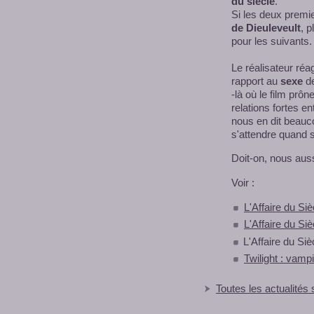
du siècle
.
Si les deux premie
de Dieuleveult
, 
pour les suivants.
Le réalisateur ré
rapport au
sexe
d
-là où le film prôn
relations fortes en
nous en dit beauc
s'attendre quand s
Doit-on, nous auss
Voir :
L'Affaire du Si
L'Affaire du Si
L'Affaire du Sièc
Twilight : vamp
Toutes les actualités 