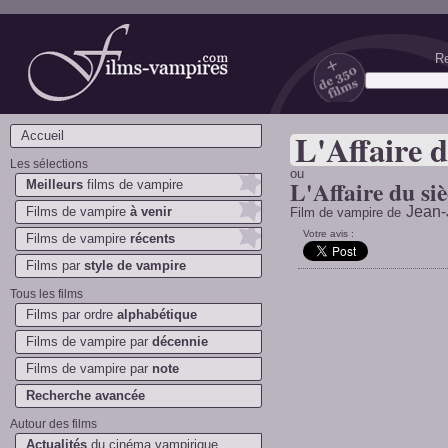
Re
Films-vampires.com
L'Affaire d
Accueil
Les sélections
ou
L'Affaire du siè
Meilleurs
films de vampire
Jean-
Films de vampire
à venir
Film de vampire de
Votre avis :
Films de vampire
récents
Films par
style de vampire
Tous les films
Films par ordre
alphabétique
Films de vampire par
décennie
Films de vampire par
note
Recherche avancée
Autour des films
Actualités
du cinéma vampirique