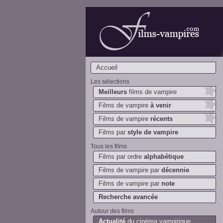
Films-vampires.com
Accueil
Les sélections
Meilleurs
films de vampire
Films de vampire
à venir
Films de vampire
récents
Films par
style de vampire
Tous les films
Films par ordre
alphabétique
Films de vampire par
décennie
Films de vampire par
note
Recherche avancée
Autour des films
Actualité
du cinéma vampirique