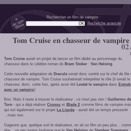
Rechercher un film de vampire :
Recherche avancée
Tom Cruise en chasseur de vampire
02
Tom Cruise
aurait en projet de lancer un film dédié au personnage du
chasseur dans le célèbre roman de
Bram Stoker
:
Van Helsing
.
Cette nouvelle adaptation de
Dracula
serait donc centré sur le chef de file
chasseur de vampire. Tom Cruise souhaiterait interpréter le rôle (il serait le
chasseur, donc, cette fois, après avoir été
Lestat le vampire
dans
Entret
avec un vampire
)
Bon. Mais il reste à trouver le réalisateur ; ce n'est pas rien !
Guillermo de
Toro
- qui a déjà réaliser
Cronos
et
Blade 2
comme films de vampire mai
qui est également sur le projet
La Lignée
- aurait été un temps pressenti
...mais non.
Gageons que, quelque soit le réalisateur, on ait un film un peu plus... com
dire... un peu moins loufoque que le
Van Helsing
de
Stephen Sommers
.