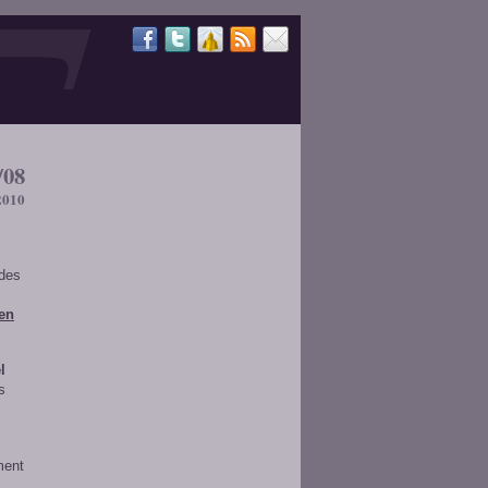
/08
2010
 des
ien
l
s
ment