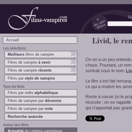
Re
Films-vampires.com
Livid, le r
Accueil
Les sélections
Meilleurs
films de vampire
On en a un peu entendu p
Films de vampire
à venir
chose. Pourtant, un re
Films de vampire
récents
sortirait sous le nom
Liv
Films par
style de vampire
Le film s'est fait remar
ce qui a motivé les amér
Tous les films
Films par ordre
alphabétique
Reste à savoir (si le pr
Films de vampire par
décennie
réussite ; on se rappel
qui n'apportait pas grand
Films de vampire par
note
Recherche avancée
Autour des films
Actualité
du cinéma vampirique